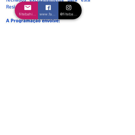
Residência.
filtebahia@gmail.com
www.facebook.com/filtebahiaoficial
@filtebahiaoficial
A Programação envolve:
Dia 12. Aula/Espetáculo. Energia e
Expressividade. com Rafael
Magalhães
Dia 13. Workshop. Corpo Zero.
Energia e Presença na Construção do
Corpo Teatral. com. Luis Alonso-Aude
Dia 14. Workshop Acciones
Inconclusas. com atrizes chilenas do
grupo Estudios Norte e Matucana
100-M100.
Dia 16. Workshop. Matucana 100 -
M100, um Multiespaço de Arte e
Cultura em Santiago de Chile.